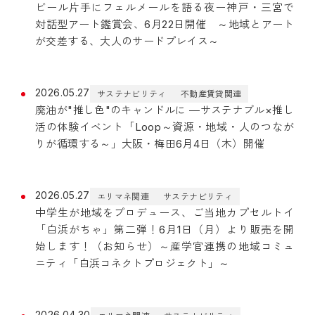
ビール片手にフェルメールを語る夜ー神戸・三宮で
対話型アート鑑賞会、6月22日開催 ～地域とアート
が交差する、大人のサードプレイス～
2026.05.27
サステナビリティ
不動産賃貸関連
廃油が"推し色"のキャンドルに ―サステナブル×推し
活の体験イベント「Loop～資源・地域・人のつなが
りが循環する～」大阪・梅田6月4日（木）開催
2026.05.27
エリマネ関連
サステナビリティ
中学生が地域をプロデュース、ご当地カプセルトイ
「白浜がちゃ」第二弾！6月1日（月）より販売を開
始します！（お知らせ）～産学官連携の地域コミュ
ニティ「白浜コネクトプロジェクト」～
2026.04.30