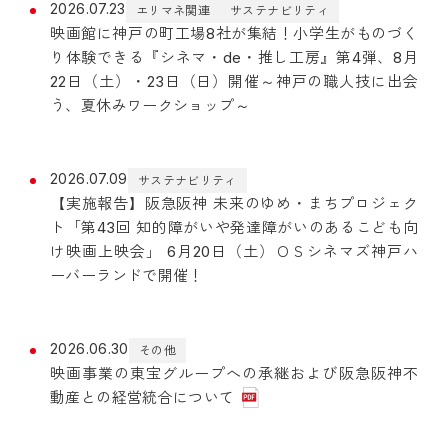
2026.07.23
エリマネ関連
サステナビリティ
映画館に神戸の町工場8社が集結！小学生がものづく
り体験できる『シネマ・de・推し工房』第4弾、8月
22日（土）・23日（日）開催～神戸の職人技に出会
う、夏休みワークショップ～
2026.07.09
サステナビリティ
【実施報告】阪急阪神 未来のゆめ・まちプロジェク
ト「第43回 知的障がいや発達障がいのあるこども向
け映画上映会」 6月20日（土）ＯＳシネマズ神戸ハ
ーバーランドで開催！
2026.06.30
その他
映画事業の東宝グループへの承継および阪急阪神不
動産との経営統合について