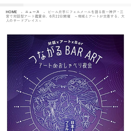
HOME
ニュース
ビール片手にフェルメールを語る夜ー神戸・三
宮で対話型アート鑑賞会、6月22日開催 ～地域とアートが交差する、大
人のサードプレイス～