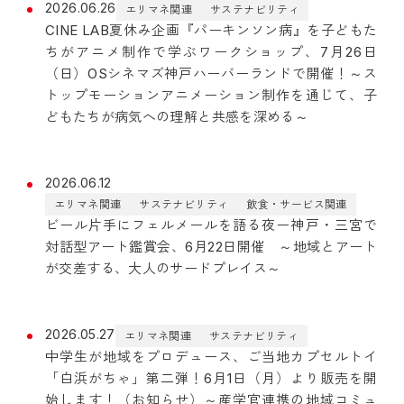
2026.06.26
エリマネ関連
サステナビリティ
CINE LAB夏休み企画『パーキンソン病』を子どもた
ちがアニメ制作で学ぶワークショップ、7月26日
（日）OSシネマズ神戸ハーバーランドで開催！～ス
トップモーションアニメーション制作を通じて、子
どもたちが病気への理解と共感を深める～
2026.06.12
エリマネ関連
サステナビリティ
飲食・サービス関連
ビール片手にフェルメールを語る夜ー神戸・三宮で
対話型アート鑑賞会、6月22日開催 ～地域とアート
が交差する、大人のサードプレイス～
2026.05.27
エリマネ関連
サステナビリティ
中学生が地域をプロデュース、ご当地カプセルトイ
「白浜がちゃ」第二弾！6月1日（月）より販売を開
始します！（お知らせ）～産学官連携の地域コミュ